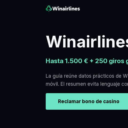
Winairline
Hasta 1.500 € + 250 giros 
La guía reúne datos prácticos de Wi
móvil. El resumen evita lenguaje com
Reclamar bono de casino