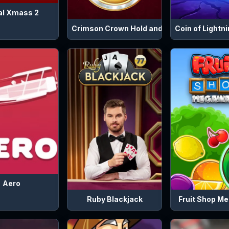
al Xmass 2
Crimson Crown Hold and Win
Coin of Lightn
Aero
Ruby Blackjack
Fruit Shop M