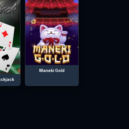
Maneki Gold
ackjack