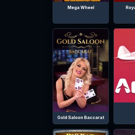
Mega Wheel
Roy
Gold Saloon Baccarat