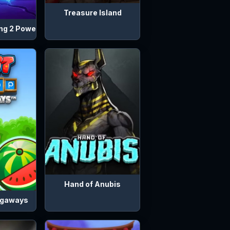
Treasure Island
ing 2 Power Wheel
Hand of Anubis
egaways