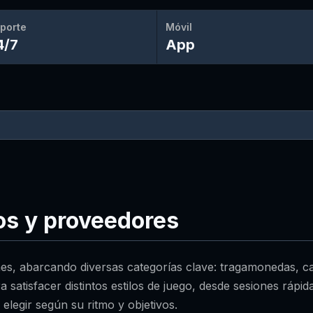
porte
Móvil
4/7
App
os y proveedores
nes, abarcando diversas categorías clave: tragamonedas, ca
ra satisfacer distintos estilos de juego, desde sesiones rápi
 elegir según su ritmo y objetivos.