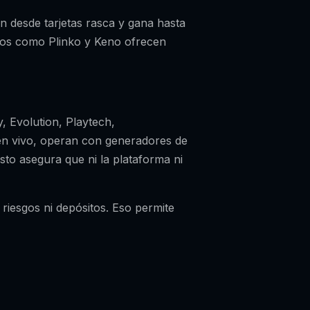
n desde tarjetas rasca y gana hasta
tos como Plinko y Keno ofrecen
, Evolution, Playtech,
 en vivo, operan con generadores de
sto asegura que ni la plataforma ni
 riesgos ni depósitos. Eso permite